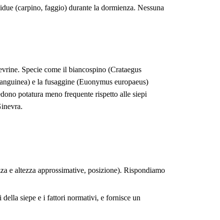
ecidue (carpino, faggio) durante la dormienza. Nessuna
evrine. Specie come il biancospino (Crataegus
sanguinea) e la fusaggine (Euonymus europaeus)
dono potatura meno frequente rispetto alle siepi
Ginevra.
zza e altezza approssimative, posizione). Rispondiamo
della siepe e i fattori normativi, e fornisce un