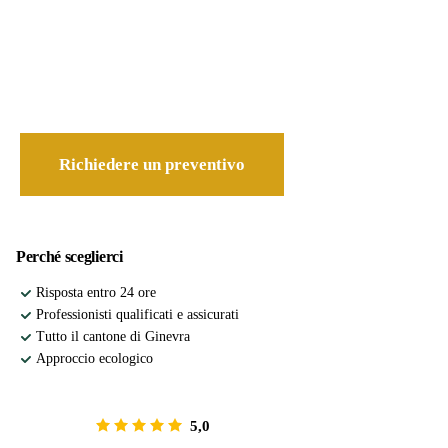
Preventivo gratuito
Il nostro paesaggista viene da voi per un
preventivo dettagliato, senza impegno.
Richiedere un preventivo
Perché sceglierci
Risposta entro 24 ore
Professionisti qualificati e assicurati
Tutto il cantone di Ginevra
Approccio ecologico
5,0