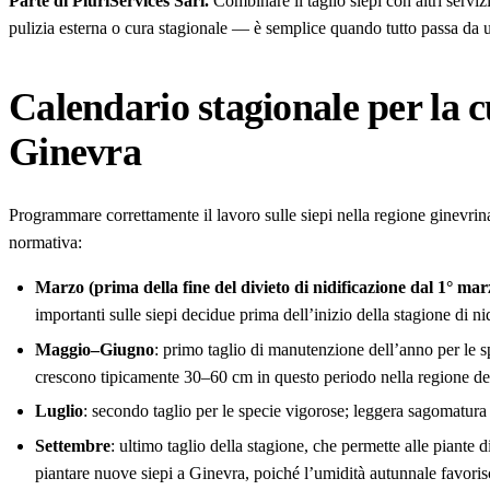
Parte di PluriServices Sàrl.
Combinare il taglio siepi con altri servi
pulizia esterna o cura stagionale — è semplice quando tutto passa da 
Calendario stagionale per la cu
Ginevra
Programmare correttamente il lavoro sulle siepi nella regione ginevrin
normativa:
Marzo (prima della fine del divieto di nidificazione dal 1° mar
importanti sulle siepi decidue prima dell’inizio della stagione di ni
Maggio–Giugno
: primo taglio di manutenzione dell’anno per le spe
crescono tipicamente 30–60 cm in questo periodo nella regione 
Luglio
: secondo taglio per le specie vigorose; leggera sagomatura 
Settembre
: ultimo taglio della stagione, che permette alle piante 
piantare nuove siepi a Ginevra, poiché l’umidità autunnale favoris