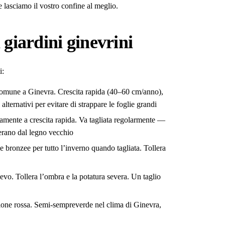
e lasciamo il vostro confine al meglio.
i giardini ginevrini
i:
comune a Ginevra. Crescita rapida (40–60 cm/anno),
alternativi per evitare di strappare le foglie grandi
vamente a crescita rapida. Va tagliata regolarmente —
nerano dal legno vecchio
e bronzee per tutto l’inverno quando tagliata. Tollera
evo. Tollera l’ombra e la potatura severa. Un taglio
zione rossa. Semi-sempreverde nel clima di Ginevra,