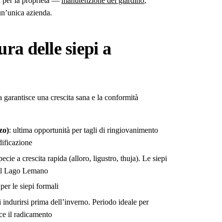
zi per la proprietà —
manutenzione del giardino
,
un’unica azienda.
ra delle siepi a
a garantisce una crescita sana e la conformità
zo)
: ultima opportunità per tagli di ringiovanimento
dificazione
cie a crescita rapida (alloro, ligustro, thuja). Le siepi
del Lago Lemano
per le siepi formali
di indurirsi prima dell’inverno. Periodo ideale per
ce il radicamento