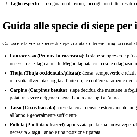
Taglio esperto
— eseguiamo il lavoro, raccogliamo tutti i residui 
Guida alle specie di siepe per 
Conoscere la vostra specie di siepe ci aiuta a ottenere i migliori risultat
Lauroceraso (Prunus laurocerasus)
: la siepe sempreverde più 
necessita 2–3 tagli annuali. Meglio tagliata con cesoie o tagliasiepi 
Thuja (Thuja occidentalis/plicata)
: densa, sempreverde e relati
una volta diventata spoglia all’interno, le conifere raramente rige
Carpino (Carpinus betulus)
: siepe decidua che mantiene le fogli
potature severe e rigenera bene. Uno o due tagli all’anno
Tasso (Taxus baccata)
: crescita lenta, denso e estremamente long
all’anno è generalmente sufficiente
Fotinia (Photinia x fraseri)
: apprezzata per la sua nuova vegeta
necessita 2 tagli l’anno e una posizione riparata