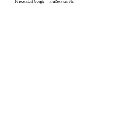
16 recensioni Google — PluriServices Sàrl