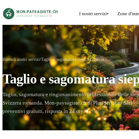
I nostri servizi
Zone d'int
▾
Home
I nostri servizi
Taglio e sagomatura siepi a Ginevra
Taglio e sagomatura sie
Taglio, sagomatura e ringiovanimento professionale delle siep
Svizzera romanda. Mon-paysagiste.ch di PluriServices Sàrl — 
preventivi gratuiti, risposta in 24 ore.