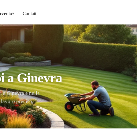
ervento
Contatti
▾
pi a Ginevra
i a Ginevra e nella
lavoro preciso,