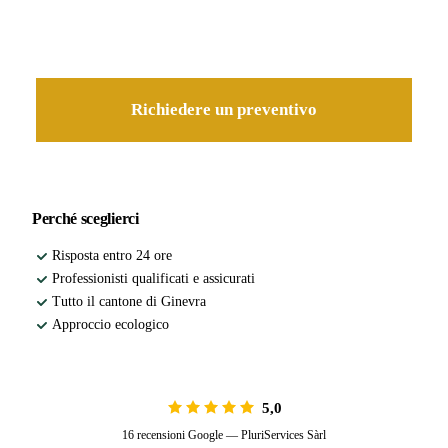
Il nostro paesaggista viene da voi per un preventivo dettagliato,
senza impegno.
Richiedere un preventivo
Perché sceglierci
Risposta entro 24 ore
Professionisti qualificati e assicurati
Tutto il cantone di Ginevra
Approccio ecologico
5,0
16 recensioni Google — PluriServices Sàrl