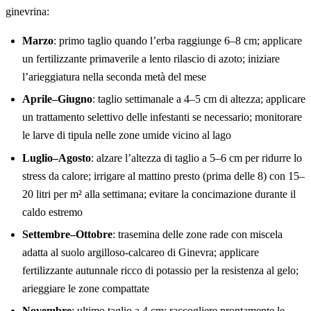
ginevrina:
Marzo
: primo taglio quando l’erba raggiunge 6–8 cm; applicare
un fertilizzante primaverile a lento rilascio di azoto; iniziare
l’arieggiatura nella seconda metà del mese
Aprile–Giugno
: taglio settimanale a 4–5 cm di altezza; applicare
un trattamento selettivo delle infestanti se necessario; monitorare
le larve di tipula nelle zone umide vicino al lago
Luglio–Agosto
: alzare l’altezza di taglio a 5–6 cm per ridurre lo
stress da calore; irrigare al mattino presto (prima delle 8) con 15–
20 litri per m² alla settimana; evitare la concimazione durante il
caldo estremo
Settembre–Ottobre
: trasemina delle zone rade con miscela
adatta al suolo argilloso-calcareo di Ginevra; applicare
fertilizzante autunnale ricco di potassio per la resistenza al gelo;
arieggiare le zone compattate
Novembre
: ultimo taglio a 4 cm; raccogliere prontamente le