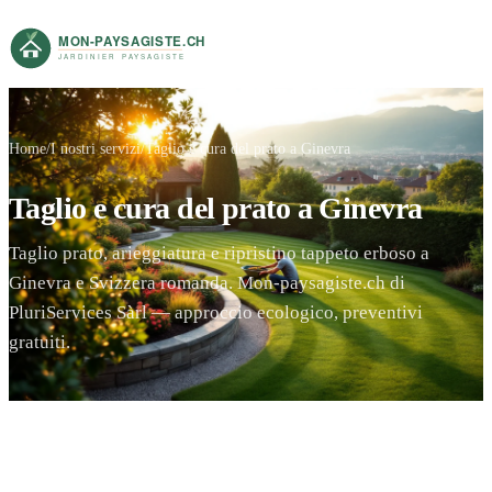
Home
I nostri servizi
Taglio e cura del prato a Ginevra
Taglio e cura del prato a Ginevra
Taglio prato, arieggiatura e ripristino tappeto erboso a
Ginevra e Svizzera romanda. Mon-paysagiste.ch di
PluriServices Sàrl — approccio ecologico, preventivi
gratuiti.
Preventivo gratuito