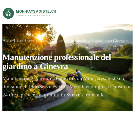
Home
I nostri servizi
Manutenzione professionale del giardino a Ginevra
Manutenzione professionale del
giardino a Ginevra
Manutenzione giardini a Ginevra con Mon-paysagiste.ch,
divisione di PluriServices Sàrl. Metodi ecologici, risposta in
24 ore e preventivi gratuiti in Svizzera romanda.
Preventivo gratuito