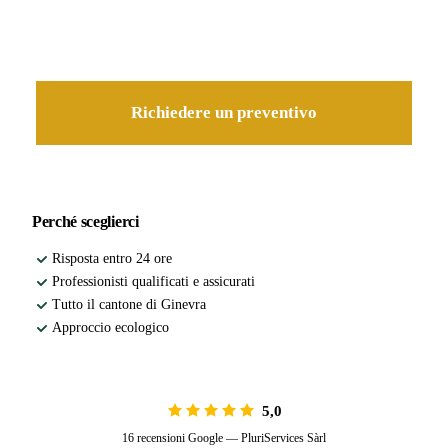
Il nostro paesaggista viene da voi per un preventivo dettagliato,
senza impegno.
Richiedere un preventivo
Perché sceglierci
Risposta entro 24 ore
Professionisti qualificati e assicurati
Tutto il cantone di Ginevra
Approccio ecologico
5,0
16 recensioni Google — PluriServices Sàrl