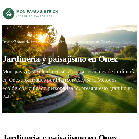
Inicio
Zonas de intervención
Jardinería y paisajismo en Onex
Jardinería y paisajismo en Onex
Mon-paysagiste.ch ofrece servicios artesanales de jardinería
en Onex, realizados por PluriServices Sarl. Métodos
ecológicos, cuidado personalizado, presupuesto gratuito en
24h.
Jardinería y paisajismo en Onex