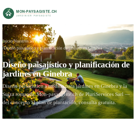
Inicio
Nuestros servicios
Diseño paisajístico y planificación de jardines en Ginebra
Diseño paisajístico y planificación de
jardines en Ginebra
Diseño paisajístico a medida para jardines en Ginebra y la
Suiza romanda. Mon-paysagiste.ch de PluriServices Sarl —
del concepto al plan de plantación, consulta gratuita.