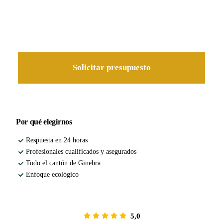
Presupuesto gratis
Nuestro paisajista va a su casa para un presupuesto detallado, sin
compromiso.
Solicitar presupuesto
Por qué elegirnos
Respuesta en 24 horas
Profesionales cualificados y asegurados
Todo el cantón de Ginebra
Enfoque ecológico
5,0