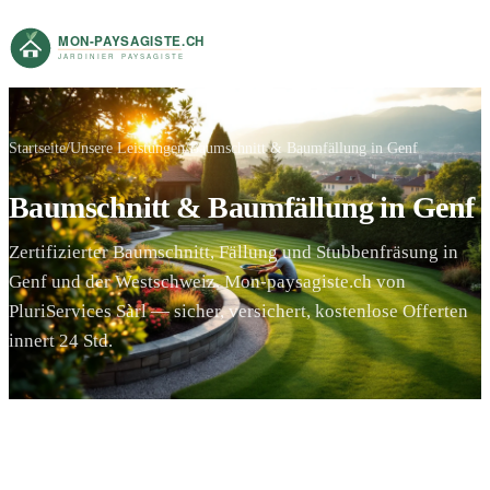
Startseite
Unsere Leistungen
Baumschnitt & Baumfällung in Genf
Baumschnitt & Baumfällung in Genf
Zertifizierter Baumschnitt, Fällung und Stubbenfräsung in
Genf und der Westschweiz. Mon-paysagiste.ch von
PluriServices Sàrl — sicher, versichert, kostenlose Offerten
innert 24 Std.
Gratis Offerte