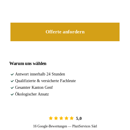
Unser Landschaftsgärtner kommt zu Ihnen für eine detaillierte,
unverbindliche Offerte.
Offerte anfordern
Warum uns wählen
Antwort innerhalb 24 Stunden
Qualifizierte & versicherte Fachleute
Gesamter Kanton Genf
Ökologischer Ansatz
5,0
16 Google-Bewertungen — PluriServices Sàrl