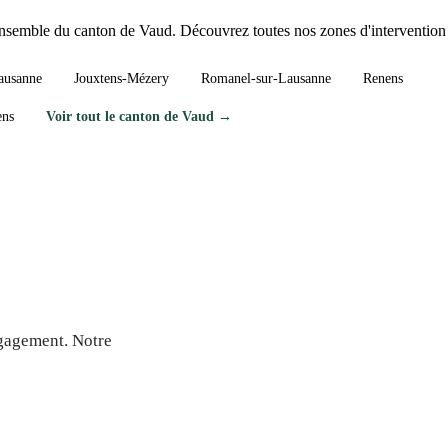
'ensemble du canton de Vaud. Découvrez toutes nos zones d'intervention 
ausanne
Jouxtens-Mézery
Romanel-sur-Lausanne
Renens
ens
Voir tout le canton de Vaud →
es-sur-Rolle
ngagement. Notre