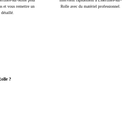
ertines-sur-Rolle pour
intervient rapidement à Essertines-sur-
ns et vous remettre un
Rolle avec du matériel professionnel.
 détaillé.
olle ?