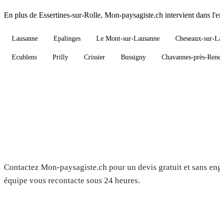
En plus de Essertines-sur-Rolle, Mon-paysagiste.ch intervient dans l
Lausanne
Epalinges
Le Mont-sur-Lausanne
Cheseaux-sur-L
Ecublens
Prilly
Crissier
Bussigny
Chavannes-près-Ren
Besoin d'un paysagiste à Essertin
?
Contactez Mon-paysagiste.ch pour un devis gratuit et sans e
équipe vous recontacte sous 24 heures.