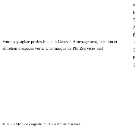
E
T
A
É
Votre paysagiste professionnel à Genève. Aménagement, création et
T
entretien d'espaces verts. Une marque de PluriServices Sàrl.
T
P
T
© 2026 Mon-paysagiste.ch. Tous droits réservés.