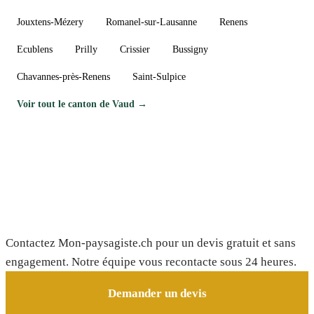
Jouxtens-Mézery
Romanel-sur-Lausanne
Renens
Ecublens
Prilly
Crissier
Bussigny
Chavannes-près-Renens
Saint-Sulpice
Voir tout le canton de Vaud →
Besoin d'un paysagiste à Le Mont-sur-
Lausanne ?
Contactez Mon-paysagiste.ch pour un devis gratuit et sans
engagement. Notre équipe vous recontacte sous 24 heures.
Demander un devis